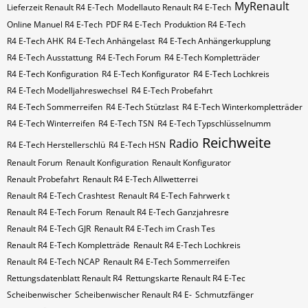
MyRenault
Lieferzeit Renault R4 E-Tech
Modellauto Renault R4 E-Tech
Online Manuel R4 E-Tech
PDF R4 E-Tech
Produktion R4 E-Tech
R4 E-Tech AHK
R4 E-Tech Anhängelast
R4 E-Tech Anhängerkupplung
R4 E-Tech Ausstattung
R4 E-Tech Forum
R4 E-Tech Kompletträder
R4 E-Tech Konfiguration
R4 E-Tech Konfigurator
R4 E-Tech Lochkreis
R4 E-Tech Modelljahreswechsel
R4 E-Tech Probefahrt
R4 E-Tech Sommerreifen
R4 E-Tech Stützlast
R4 E-Tech Winterkompletträder
R4 E-Tech Winterreifen
R4 E-Tech​​​​ TSN
R4 E-Tech​​​​ Typschlüsselnumm
Reichweite
Radio
R4 E-Tech​​​​​ Herstellerschlü
R4 E-Tech​​​​​ HSN
Renault Forum
Renault Konfiguration
Renault Konfigurator
Renault Probefahrt
Renault R4 E-Tech Allwetterrei
Renault R4 E-Tech Crashtest
Renault R4 E-Tech Fahrwerk t
Renault R4 E-Tech Forum
Renault R4 E-Tech Ganzjahresre
Renault R4 E-Tech GJR
Renault R4 E-Tech im Crash Tes
Renault R4 E-Tech Kompletträde
Renault R4 E-Tech Lochkreis
Renault R4 E-Tech NCAP
Renault R4 E-Tech Sommerreifen
Rettungsdatenblatt Renault R4
Rettungskarte Renault R4 E-Tec
Scheibenwischer
Scheibenwischer Renault​ R4 E-
Schmutzfänger