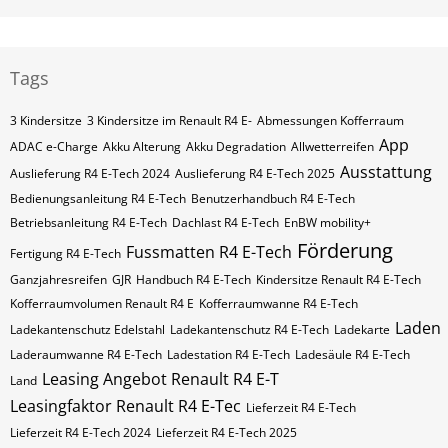
Tags
3 Kindersitze
3 Kindersitze im Renault R4 E-
Abmessungen Kofferraum
App
ADAC e-Charge
Akku Alterung
Akku Degradation
Allwetterreifen
Ausstattung
Auslieferung R4 E-Tech 2024
Auslieferung R4 E-Tech 2025
Bedienungsanleitung R4 E-Tech
Benutzerhandbuch R4 E-Tech
Betriebsanleitung R4 E-Tech
Dachlast R4 E-Tech
EnBW mobility+
Förderung
Fussmatten R4 E-Tech
Fertigung R4 E-Tech
Ganzjahresreifen
GJR
Handbuch R4 E-Tech
Kindersitze Renault R4 E-Tech
Kofferraumvolumen Renault R4 E
Kofferraumwanne R4 E-Tech
Laden
Ladekantenschutz Edelstahl
Ladekantenschutz R4 E-Tech
Ladekarte
Laderaumwanne R4 E-Tech
Ladestation R4 E-Tech
Ladesäule R4 E-Tech
Leasing Angebot Renault R4 E-T
Land
Leasingfaktor Renault R4 E-Tec
Lieferzeit R4 E-Tech
Lieferzeit R4 E-Tech 2024
Lieferzeit R4 E-Tech 2025