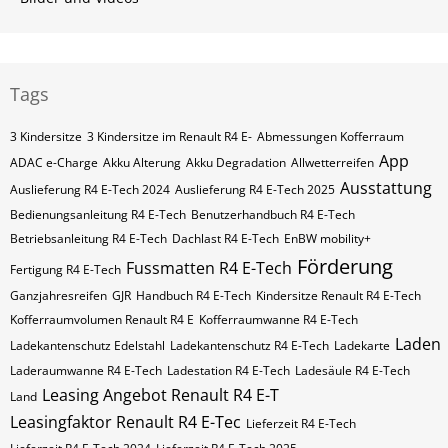
Tags
3 Kindersitze
3 Kindersitze im Renault R4 E-
Abmessungen Kofferraum
App
ADAC e-Charge
Akku Alterung
Akku Degradation
Allwetterreifen
Ausstattung
Auslieferung R4 E-Tech 2024
Auslieferung R4 E-Tech 2025
Bedienungsanleitung R4 E-Tech
Benutzerhandbuch R4 E-Tech
Betriebsanleitung R4 E-Tech
Dachlast R4 E-Tech
EnBW mobility+
Förderung
Fussmatten R4 E-Tech
Fertigung R4 E-Tech
Ganzjahresreifen
GJR
Handbuch R4 E-Tech
Kindersitze Renault R4 E-Tech
Kofferraumvolumen Renault R4 E
Kofferraumwanne R4 E-Tech
Laden
Ladekantenschutz Edelstahl
Ladekantenschutz R4 E-Tech
Ladekarte
Laderaumwanne R4 E-Tech
Ladestation R4 E-Tech
Ladesäule R4 E-Tech
Leasing Angebot Renault R4 E-T
Land
Leasingfaktor Renault R4 E-Tec
Lieferzeit R4 E-Tech