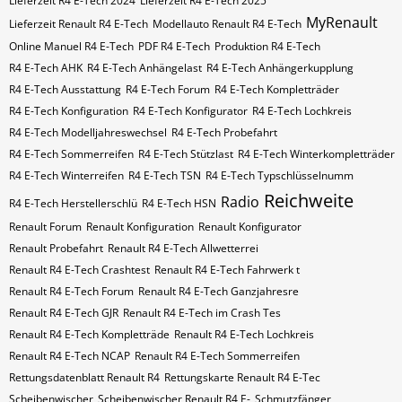
Lieferzeit R4 E-Tech 2024
Lieferzeit R4 E-Tech 2025
MyRenault
Lieferzeit Renault R4 E-Tech
Modellauto Renault R4 E-Tech
Online Manuel R4 E-Tech
PDF R4 E-Tech
Produktion R4 E-Tech
R4 E-Tech AHK
R4 E-Tech Anhängelast
R4 E-Tech Anhängerkupplung
R4 E-Tech Ausstattung
R4 E-Tech Forum
R4 E-Tech Kompletträder
R4 E-Tech Konfiguration
R4 E-Tech Konfigurator
R4 E-Tech Lochkreis
R4 E-Tech Modelljahreswechsel
R4 E-Tech Probefahrt
R4 E-Tech Sommerreifen
R4 E-Tech Stützlast
R4 E-Tech Winterkompletträder
R4 E-Tech Winterreifen
R4 E-Tech​​​​ TSN
R4 E-Tech​​​​ Typschlüsselnumm
Reichweite
Radio
R4 E-Tech​​​​​ Herstellerschlü
R4 E-Tech​​​​​ HSN
Renault Forum
Renault Konfiguration
Renault Konfigurator
Renault Probefahrt
Renault R4 E-Tech Allwetterrei
Renault R4 E-Tech Crashtest
Renault R4 E-Tech Fahrwerk t
Renault R4 E-Tech Forum
Renault R4 E-Tech Ganzjahresre
Renault R4 E-Tech GJR
Renault R4 E-Tech im Crash Tes
Renault R4 E-Tech Kompletträde
Renault R4 E-Tech Lochkreis
Renault R4 E-Tech NCAP
Renault R4 E-Tech Sommerreifen
Rettungsdatenblatt Renault R4
Rettungskarte Renault R4 E-Tec
Scheibenwischer
Scheibenwischer Renault​ R4 E-
Schmutzfänger