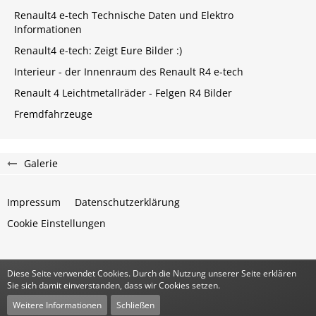
Renault4 e-tech Technische Daten und Elektro
Informationen
Renault4 e-tech: Zeigt Eure Bilder :)
Interieur - der Innenraum des Renault R4 e-tech
Renault 4 Leichtmetallräder - Felgen R4 Bilder
Fremdfahrzeuge
Galerie
Impressum
Datenschutzerklärung
Cookie Einstellungen
Diese Seite verwendet Cookies. Durch die Nutzung unserer Seite erklären
Community-Software:
WoltLab Suite™
Sie sich damit einverstanden, dass wir Cookies setzen.
Stil:
Classic
von
cls-design
Weitere Informationen
Schließen