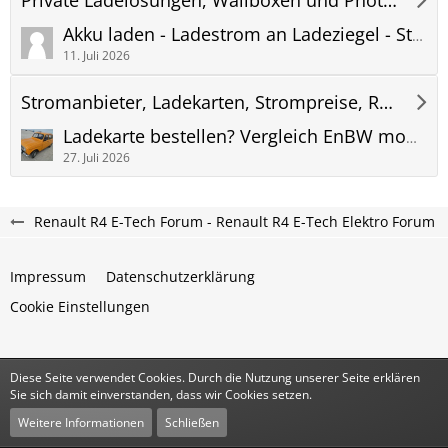
Akku laden - Ladestrom an Ladeziegel - Stromausfall Fehler Problem
11. Juli 2026
Stromanbieter, Ladekarten, Strompreise, Roaming und Abrechnung
Ladekarte bestellen? Vergleich EnBW mobility+ ADAC e-Charge Maingau Stadtwerke App oder?
27. Juli 2026
Renault R4 E-Tech Forum - Renault R4 E-Tech Elektro Forum
Impressum
Datenschutzerklärung
Cookie Einstellungen
Diese Seite verwendet Cookies. Durch die Nutzung unserer Seite erklären
Community-Software:
WoltLab Suite™
Sie sich damit einverstanden, dass wir Cookies setzen.
Stil:
Classic
von
cls-design
Weitere Informationen
Schließen