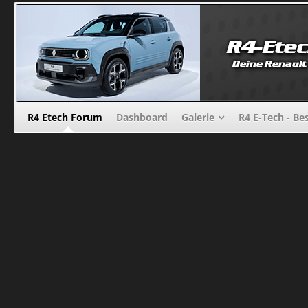
R4 Etech Forum
Dashboard
Galerie
R4 E-Tech - Be