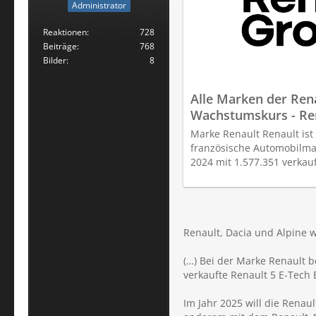
Administrator
Reaktionen
728
Beiträge
768
Bilder
8
Alle Marken der Ren
Wachstumskurs - Re
Marke Renault Renault ist
französische Automobilma
2024 mit 1.577.351 verkau
Renault, Dacia und Alpine
(…) Bei der Marke Renault b
verkaufte Renault 5 E-Tech
Im Jahr 2025 will die Renau