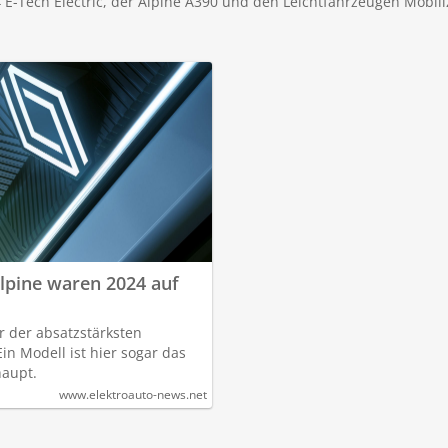
E-Tech Electric, der Alpine A390 und den Leichtfahrzeugen Mobili
Alpine waren 2024 auf
r der absatzstärksten
Ein Modell ist hier sogar das
haupt.
www.elektroauto-news.net