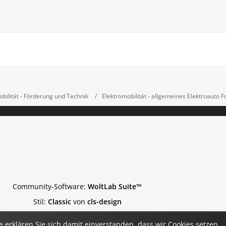
bilität - Förderung und Technik
Elektromobilität - allgemeines Elektroauto 
Community-Software:
WoltLab Suite™
Stil:
Classic
von
cls-design
 erklären Sie sich damit einverstanden, dass wir Cookies setzen.