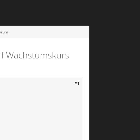
Forum
auf Wachstumskurs
#1