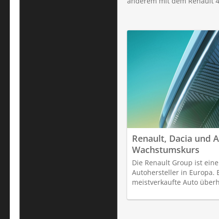
anderem mit dem Renault 4 
Renault, Dacia und 
Wachstumskurs
Die Renault Group ist eine
Autohersteller in Europa. 
meistverkaufte Auto über