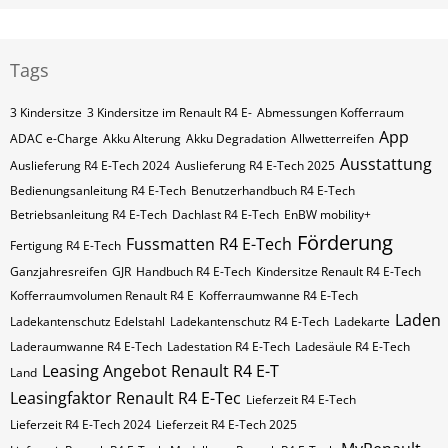
Tags
3 Kindersitze
3 Kindersitze im Renault R4 E-
Abmessungen Kofferraum
App
ADAC e-Charge
Akku Alterung
Akku Degradation
Allwetterreifen
Ausstattung
Auslieferung R4 E-Tech 2024
Auslieferung R4 E-Tech 2025
Bedienungsanleitung R4 E-Tech
Benutzerhandbuch R4 E-Tech
Betriebsanleitung R4 E-Tech
Dachlast R4 E-Tech
EnBW mobility+
Förderung
Fussmatten R4 E-Tech
Fertigung R4 E-Tech
Ganzjahresreifen
GJR
Handbuch R4 E-Tech
Kindersitze Renault R4 E-Tech
Kofferraumvolumen Renault R4 E
Kofferraumwanne R4 E-Tech
Laden
Ladekantenschutz Edelstahl
Ladekantenschutz R4 E-Tech
Ladekarte
Laderaumwanne R4 E-Tech
Ladestation R4 E-Tech
Ladesäule R4 E-Tech
Leasing Angebot Renault R4 E-T
Land
Leasingfaktor Renault R4 E-Tec
Lieferzeit R4 E-Tech
Lieferzeit R4 E-Tech 2024
Lieferzeit R4 E-Tech 2025