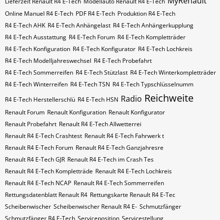
MyRenault
Lieferzeit Renault R4 E-Tech
Modellauto Renault R4 E-Tech
Online Manuel R4 E-Tech
PDF R4 E-Tech
Produktion R4 E-Tech
R4 E-Tech AHK
R4 E-Tech Anhängelast
R4 E-Tech Anhängerkupplung
R4 E-Tech Ausstattung
R4 E-Tech Forum
R4 E-Tech Kompletträder
R4 E-Tech Konfiguration
R4 E-Tech Konfigurator
R4 E-Tech Lochkreis
R4 E-Tech Modelljahreswechsel
R4 E-Tech Probefahrt
R4 E-Tech Sommerreifen
R4 E-Tech Stützlast
R4 E-Tech Winterkompletträder
R4 E-Tech Winterreifen
R4 E-Tech​​​​ TSN
R4 E-Tech​​​​ Typschlüsselnumm
Reichweite
Radio
R4 E-Tech​​​​​ Herstellerschlü
R4 E-Tech​​​​​ HSN
Renault Forum
Renault Konfiguration
Renault Konfigurator
Renault Probefahrt
Renault R4 E-Tech Allwetterrei
Renault R4 E-Tech Crashtest
Renault R4 E-Tech Fahrwerk t
Renault R4 E-Tech Forum
Renault R4 E-Tech Ganzjahresre
Renault R4 E-Tech GJR
Renault R4 E-Tech im Crash Tes
Renault R4 E-Tech Kompletträde
Renault R4 E-Tech Lochkreis
Renault R4 E-Tech NCAP
Renault R4 E-Tech Sommerreifen
Rettungsdatenblatt Renault R4
Rettungskarte Renault R4 E-Tec
Scheibenwischer
Scheibenwischer Renault​ R4 E-
Schmutzfänger
Schmutzfänger R4 E-Tech
Serviceposition
Servicestellung