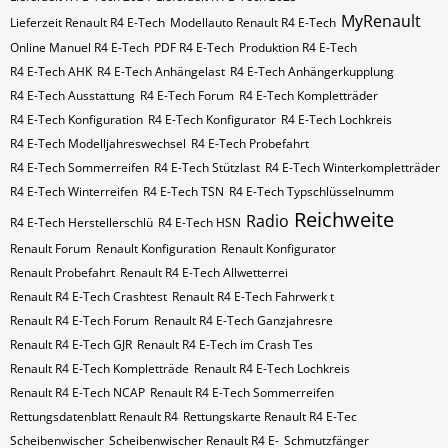
MyRenault
Lieferzeit Renault R4 E-Tech
Modellauto Renault R4 E-Tech
Online Manuel R4 E-Tech
PDF R4 E-Tech
Produktion R4 E-Tech
R4 E-Tech AHK
R4 E-Tech Anhängelast
R4 E-Tech Anhängerkupplung
R4 E-Tech Ausstattung
R4 E-Tech Forum
R4 E-Tech Kompletträder
R4 E-Tech Konfiguration
R4 E-Tech Konfigurator
R4 E-Tech Lochkreis
R4 E-Tech Modelljahreswechsel
R4 E-Tech Probefahrt
R4 E-Tech Sommerreifen
R4 E-Tech Stützlast
R4 E-Tech Winterkompletträder
R4 E-Tech Winterreifen
R4 E-Tech​​​​ TSN
R4 E-Tech​​​​ Typschlüsselnumm
Reichweite
Radio
R4 E-Tech​​​​​ Herstellerschlü
R4 E-Tech​​​​​ HSN
Renault Forum
Renault Konfiguration
Renault Konfigurator
Renault Probefahrt
Renault R4 E-Tech Allwetterrei
Renault R4 E-Tech Crashtest
Renault R4 E-Tech Fahrwerk t
Renault R4 E-Tech Forum
Renault R4 E-Tech Ganzjahresre
Renault R4 E-Tech GJR
Renault R4 E-Tech im Crash Tes
Renault R4 E-Tech Kompletträde
Renault R4 E-Tech Lochkreis
Renault R4 E-Tech NCAP
Renault R4 E-Tech Sommerreifen
Rettungsdatenblatt Renault R4
Rettungskarte Renault R4 E-Tec
Scheibenwischer
Scheibenwischer Renault​ R4 E-
Schmutzfänger