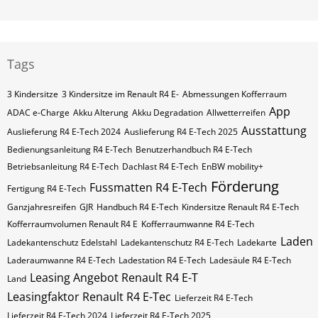
Tags
3 Kindersitze
3 Kindersitze im Renault R4 E-
Abmessungen Kofferraum
App
ADAC e-Charge
Akku Alterung
Akku Degradation
Allwetterreifen
Ausstattung
Auslieferung R4 E-Tech 2024
Auslieferung R4 E-Tech 2025
Bedienungsanleitung R4 E-Tech
Benutzerhandbuch R4 E-Tech
Betriebsanleitung R4 E-Tech
Dachlast R4 E-Tech
EnBW mobility+
Förderung
Fussmatten R4 E-Tech
Fertigung R4 E-Tech
Ganzjahresreifen
GJR
Handbuch R4 E-Tech
Kindersitze Renault R4 E-Tech
Kofferraumvolumen Renault R4 E
Kofferraumwanne R4 E-Tech
Laden
Ladekantenschutz Edelstahl
Ladekantenschutz R4 E-Tech
Ladekarte
Laderaumwanne R4 E-Tech
Ladestation R4 E-Tech
Ladesäule R4 E-Tech
Leasing Angebot Renault R4 E-T
Land
Leasingfaktor Renault R4 E-Tec
Lieferzeit R4 E-Tech
Lieferzeit R4 E-Tech 2024
Lieferzeit R4 E-Tech 2025