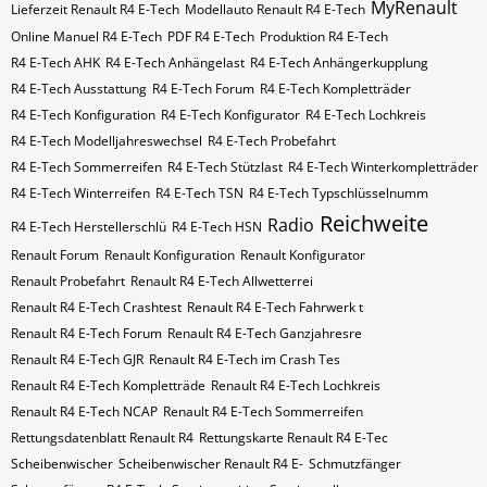
MyRenault
Lieferzeit Renault R4 E-Tech
Modellauto Renault R4 E-Tech
Online Manuel R4 E-Tech
PDF R4 E-Tech
Produktion R4 E-Tech
R4 E-Tech AHK
R4 E-Tech Anhängelast
R4 E-Tech Anhängerkupplung
R4 E-Tech Ausstattung
R4 E-Tech Forum
R4 E-Tech Kompletträder
R4 E-Tech Konfiguration
R4 E-Tech Konfigurator
R4 E-Tech Lochkreis
R4 E-Tech Modelljahreswechsel
R4 E-Tech Probefahrt
R4 E-Tech Sommerreifen
R4 E-Tech Stützlast
R4 E-Tech Winterkompletträder
R4 E-Tech Winterreifen
R4 E-Tech​​​​ TSN
R4 E-Tech​​​​ Typschlüsselnumm
Reichweite
Radio
R4 E-Tech​​​​​ Herstellerschlü
R4 E-Tech​​​​​ HSN
Renault Forum
Renault Konfiguration
Renault Konfigurator
Renault Probefahrt
Renault R4 E-Tech Allwetterrei
Renault R4 E-Tech Crashtest
Renault R4 E-Tech Fahrwerk t
Renault R4 E-Tech Forum
Renault R4 E-Tech Ganzjahresre
Renault R4 E-Tech GJR
Renault R4 E-Tech im Crash Tes
Renault R4 E-Tech Kompletträde
Renault R4 E-Tech Lochkreis
Renault R4 E-Tech NCAP
Renault R4 E-Tech Sommerreifen
Rettungsdatenblatt Renault R4
Rettungskarte Renault R4 E-Tec
Scheibenwischer
Scheibenwischer Renault​ R4 E-
Schmutzfänger