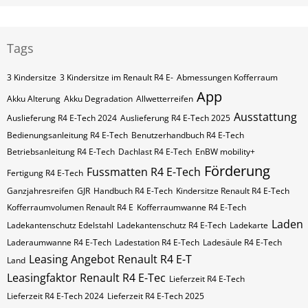
Tags
3 Kindersitze
3 Kindersitze im Renault R4 E-
Abmessungen Kofferraum
App
Akku Alterung
Akku Degradation
Allwetterreifen
Ausstattung
Auslieferung R4 E-Tech 2024
Auslieferung R4 E-Tech 2025
Bedienungsanleitung R4 E-Tech
Benutzerhandbuch R4 E-Tech
Betriebsanleitung R4 E-Tech
Dachlast R4 E-Tech
EnBW mobility+
Förderung
Fussmatten R4 E-Tech
Fertigung R4 E-Tech
Ganzjahresreifen
GJR
Handbuch R4 E-Tech
Kindersitze Renault R4 E-Tech
Kofferraumvolumen Renault R4 E
Kofferraumwanne R4 E-Tech
Laden
Ladekantenschutz Edelstahl
Ladekantenschutz R4 E-Tech
Ladekarte
Laderaumwanne R4 E-Tech
Ladestation R4 E-Tech
Ladesäule R4 E-Tech
Leasing Angebot Renault R4 E-T
Land
Leasingfaktor Renault R4 E-Tec
Lieferzeit R4 E-Tech
Lieferzeit R4 E-Tech 2024
Lieferzeit R4 E-Tech 2025