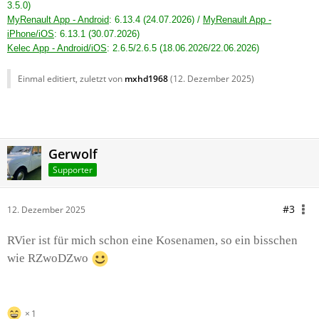
3.5.0)
Er fährt sich traumhaft und der Spaßfaktor ist echt
MyRenault App - Android
: 6.13.4 (24.07.2026) /
MyRenault App -
gross. Das…
iPhone/iOS
: 6.13.1 (30.07.2026)
Kelec App - Android/iOS
: 2.6.5
/2.6.5
(18.06.2026/22.06.2026)
Einmal editiert, zuletzt von
mxhd1968
(
12. Dezember 2025
)
Gerwolf
Supporter
#3
12. Dezember 2025
RVier ist für mich schon eine Kosenamen, so ein bisschen
wie RZwoDZwo
1