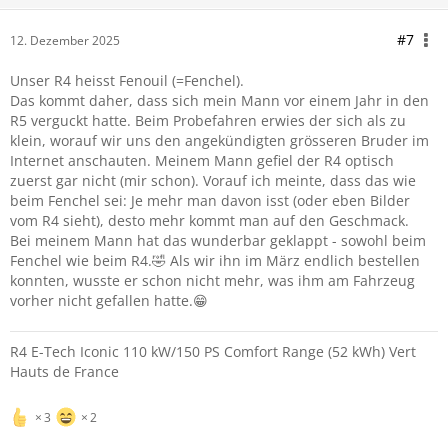
#7
12. Dezember 2025
Unser R4 heisst Fenouil (=Fenchel).
Das kommt daher, dass sich mein Mann vor einem Jahr in den
R5 verguckt hatte. Beim Probefahren erwies der sich als zu
klein, worauf wir uns den angekündigten grösseren Bruder im
Internet anschauten. Meinem Mann gefiel der R4 optisch
zuerst gar nicht (mir schon). Vorauf ich meinte, dass das wie
beim Fenchel sei: Je mehr man davon isst (oder eben Bilder
vom R4 sieht), desto mehr kommt man auf den Geschmack.
Bei meinem Mann hat das wunderbar geklappt - sowohl beim
Fenchel wie beim R4.🤣
Als wir ihn im März endlich bestellen
konnten, wusste er schon nicht mehr, was ihm am Fahrzeug
vorher nicht gefallen hatte.😁
R4 E-Tech Iconic 110 kW/150 PS Comfort Range (52 kWh) Vert
Hauts de France
3
2