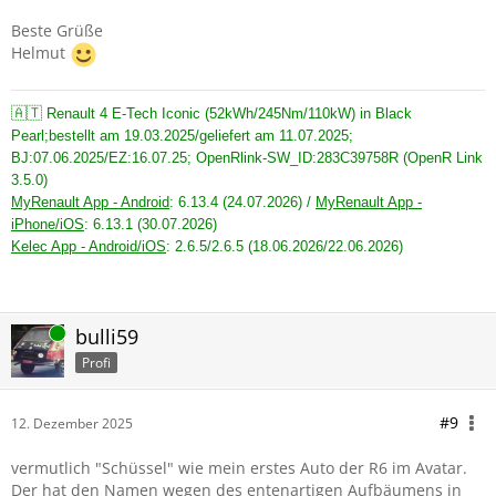
Beste Grüße
Helmut
🇦🇹
R
enault 4 E-Tech Iconic (52kWh/245Nm/110kW) in Black
Pearl;bestellt am 19.03.2025/geliefert am 11.07.2025;
BJ:07.06.2025/EZ:16.07.25; OpenRlink-SW_ID
:283C39758R (OpenR Link
3.5.0)
MyRenault App - Android
: 6.13.4 (24.07.2026) /
MyRenault App -
iPhone/iOS
: 6.13.1 (30.07.2026)
Kelec App - Android/iOS
: 2.6.5
/2.6.5
(18.06.2026/22.06.2026)
Online
bulli59
Profi
#9
12. Dezember 2025
vermutlich "Schüssel" wie mein erstes Auto der R6 im Avatar.
Der hat den Namen wegen des entenartigen Aufbäumens in