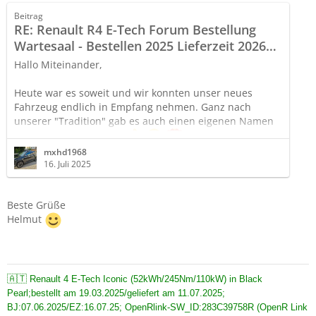
Beitrag
RE: Renault R4 E-Tech Forum Bestellung
Wartesaal - Bestellen 2025 Lieferzeit 2026
2027 - Auslieferung des Renault R4 E-Tech
Hallo Miteinander,
Heute war es soweit und wir konnten unser neues
Fahrzeug endlich in Empfang nehmen. Ganz nach
unserer "Tradition" gab es auch einen eigenen Namen
für unser Auto : "OREO"
:
mxhd1968
16. Juli 2025
r4-etech-forum.de/attachment/146/
Als Inspiration zu diesem Namen hat uns folgendes Bild
Beste Grüße
gebracht:
Helmut
r4-etech-forum.de/attachment/145/
Stichwort weiße Frontlichtsignatur! (erinnert uns an
🇦🇹
eine bekannte Keks-Marke: Schwarz/Weiß/Schwarz
R
enault 4 E-Tech Iconic (52kWh/245Nm/110kW) in Black
Pearl;bestellt am 19.03.2025/geliefert am 11.07.2025;
)
BJ:07.06.2025/EZ:16.07.25; OpenRlink-SW_ID
:283C39758R (OpenR Link