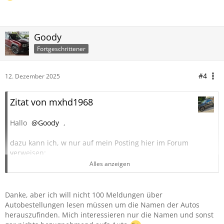
Goody
Fortgeschrittener
#4
12. Dezember 2025
Zitat von mxhd1968
Hallo
Goody
,
dazu kann ich, w nur auf mein Posting hier im Forum
verweisen:
Alles anzeigen
Beitrag
RE: Renault R4 E-Tech Forum Bestellung
Danke, aber ich will nicht 100 Meldungen über
Wartesaal - Bestellen 2025 Lieferzeit 2026
Autobestellungen lesen müssen um die Namen der Autos
2027 - Auslieferung des Renault R4 E-Tech
herauszufinden. Mich interessieren nur die Namen und sonst
Hallo Miteinander,