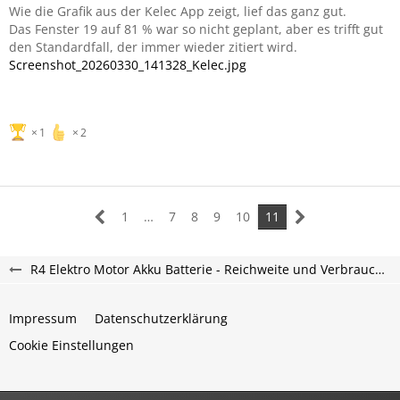
Wie die Grafik aus der Kelec App zeigt, lief das ganz gut.
Das Fenster 19 auf 81 % war so nicht geplant, aber es trifft gut
den Standardfall, der immer wieder zitiert wird.
Screenshot_20260330_141328_Kelec.jpg
1
2
1
…
7
8
9
10
11
R4 Elektro Motor Akku Batterie - Reichweite und Verbrauch - R4 Etech Forum
Impressum
Datenschutzerklärung
Cookie Einstellungen