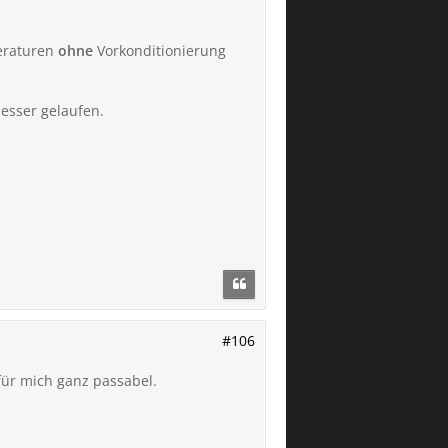
peraturen
ohne
Vorkonditionierung
esser gelaufen.
#106
für mich ganz passabel.