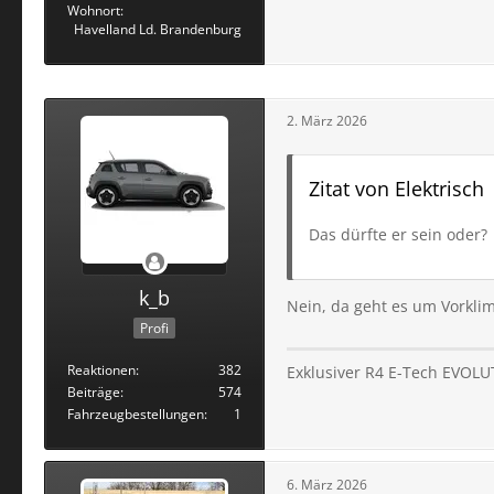
Wohnort
Havelland Ld. Brandenburg
2. März 2026
Zitat von Elektrisch
Das dürfte er sein oder?
k_b
Nein, da geht es um Vorklim
Profi
Reaktionen
382
Exklusiver R4 E-Tech EVOLU
Beiträge
574
Fahrzeugbestellungen
1
6. März 2026