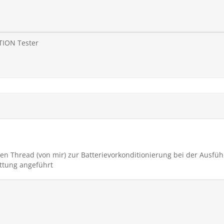
TION Tester
nen Thread (von mir) zur Batterievorkonditionierung bei der Ausf
attung angeführt