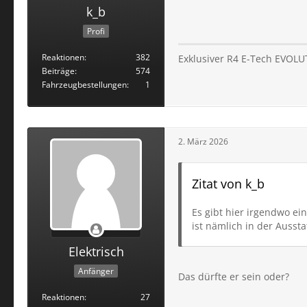
k_b
Profi
Reaktionen
382
Exklusiver R4 E-Tech EVOLU
Beiträge
574
Fahrzeugbestellungen
1
2. März 2026
Zitat von k_b
Es gibt hier irgendwo ei
ist nämlich in der Ausst
Elektrisch
Anfänger
Das dürfte er sein oder?
Reaktionen
27