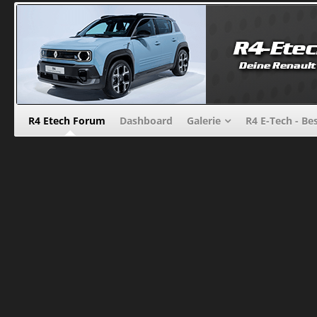
R4 Etech Forum
Dashboard
Galerie
R4 E-Tech - Be