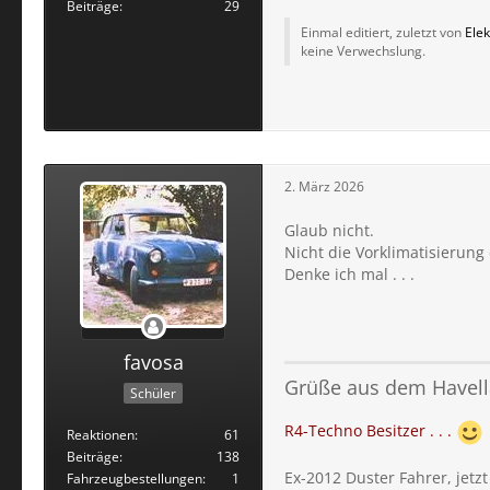
Beiträge
29
Einmal editiert, zuletzt von
Elek
keine Verwechslung.
2. März 2026
Glaub nicht.
Nicht die Vorklimatisierung
Denke ich mal . . .
favosa
Grüße aus dem Havell
Schüler
R4-Techno Besitzer . . .
Reaktionen
61
Beiträge
138
Ex-2012 Duster Fahrer, jetz
Fahrzeugbestellungen
1