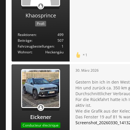
Khaosprince
Profi
Reaktionen
499
Beiträge
507
Fahrzeugbestellungen
1
Wohnort
Heckengäu
1
30. März 2026
Gestern bin ich in den Wes
Hin und zurück ca. 350 km 
Durchschnittlicher Verbrau
Für die Rückfahrt hatte ich
aktiv ist.
Wie die Grafik aus der Kelec
Eickener
Das Fenster 19 auf 81 % war 
Screenshot_20260330_14132
Conducteur électrique