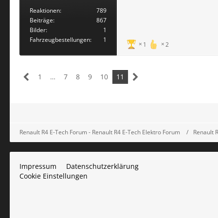
Reaktionen
789
Beiträge
867
Bilder
1
Fahrzeugbestellungen
1
1
2
1
…
7
8
9
10
11
Renault R4 E-Tech Forum - Renault R4 E-Tech Elektro Forum
Renault 
Impressum
Datenschutzerklärung
Cookie Einstellungen