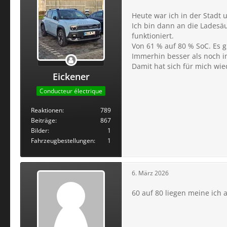
Heute war ich in der Stadt u
Ich bin dann an die Ladesä
funktioniert.
Von 61 % auf 80 % SoC. Es g
Immerhin besser als noch i
Damit hat sich für mich wie
Eickener
Conducteur électrique
Reaktionen
789
Beiträge
867
Bilder
1
Fahrzeugbestellungen
1
6. März 2026
60 auf 80 liegen meine ich 