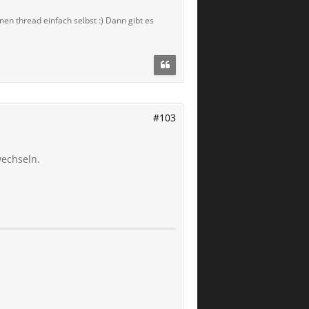
inen thread einfach selbst :) Dann gibt es
#103
wechseln.